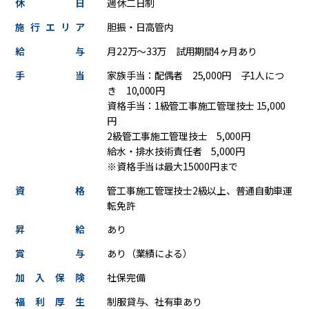
休日
週休二日制
施行エリア
胆振・日高管内
給与
月22万～33万 試用期間4ヶ月あり
手当
家族手当：配偶者 25,000円 子1人につ
き 10,000円
資格手当：1級管工事施工管理技士 15,000
円
2級管工事施工管理技士 5,000円
給水・排水技術責任者 5,000円
※資格手当は最大15000円まで
資格
管工事施工管理技士2級以上、普通自動車運
転免許
昇給
あり
賞与
あり（業績による）
加入保険
社保完備
福利厚生
制服貸与、社有車あり