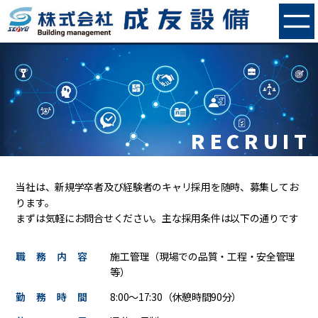
R
E
C
R
U
I
T
当社は、新規学卒者及び経験者のキャリ採用を随時、募集してお
ります。
まずは気軽にお問合せください。主な採用条件は以下の通りです
職務内容
施工管理（現場での品質・工程・安全管理
等）
勤務時間
8:00～17:30（休憩時間90分）